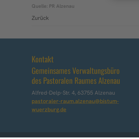
Quelle: PR Alzenau
Zurück
Kontakt
Gemeinsames Verwaltungsbüro
des Pastoralen Raumes Alzenau
Alfred-Delp-Str. 4, 63755 Alzenau
pastoraler-raum.alzenau@bistum-
wuerzburg.de