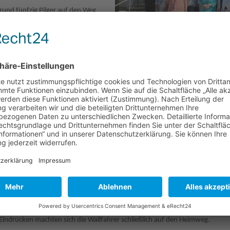
rund fünfzig Pilger auf den Weg
gen Vierzehn Nothelfer verehrt. In
lthasar Neumann errichtet wurde,
z und Kaplan Napoleon die Heilige
6
 Bedeutung der Heiligenverehrung.
hristlichen Glauben heraus im
 das Leben zu gestalten. Sie
Blick zu haben und füreinander Nothelfer zu sein. Franziskanerpater We
ichte und die Gegenwart des Wallfahrtsortes und ging auf die vielen Kunstw
um Hirschen" konnten sich die Wallfahrer stärken. Anschließend genossen s
e des Gnadenortes noch tiefer auf sich wirken zu lassen.
Banz, wo sich heute die Hans Seidel Stiftung mit einem Tagungshaus befind
 seinen zahlreichen Sehenswürdigkeiten.
n Eindrücken machten sich die Wallfahrer schließlich auf den Heimweg.