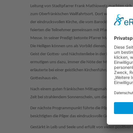
Leitung von Stadtpfarrer Frank Mathiowetz machten sich 
zum Oberfränkischen Wallfahrtsort. Dort werden die Heili
der eindrucksvollen Kirche, die vom Barockbaumeister Ba
feierten die Teilnehmer gemeinsam mit Pfarrer Mathiowet
Messe. In seiner Predigt betonte Pfarrer Mathiowetz die
Die Heiligen können uns als Vorbild dienen, um aus dem c
Geist der Gottes- und Nächstenliebe in der Nachfolge Jesu
ermutigen uns dazu, immer die Nöte der Mitmenschen im 
erläuterte bei einer geistlichen Kirchenführung die Gesch
Gotteshaus ein.
Nach einem guten fränkischen Mittagsmahl im Gasthaus "Z
Zeit bei strahlendem Sonnenschein, um die vielen Eindrück
Der nächste Programmpunkt führte die Pilger zum Kloster 
besichtigten die Pilger das eindrucksvolle Gotteshaus mit
Gestärkt in Leib und Seele und erfüllt von vielen positive