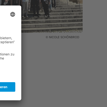
© NICOLE SCHÖNBROD
rner Rauschmann
erke im
ie eine freie
et. Dort